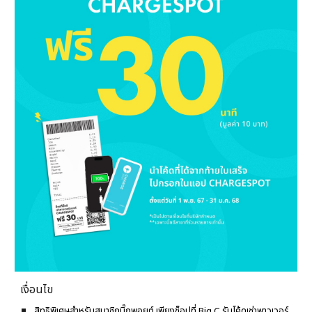
เงื่อนไข
สิทธิพิเศษสำหรับ
สมาชิกบิ๊กพอยต์
เพียงช็อปที่ Big C รับโค้ดเช่าพาวเวอร์