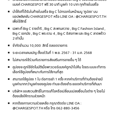
แบงค์ CHARGESPOT ฟรี 30 นาที มูลค่า 10 บาท ทุกท้ายใบเสร็จ
นำโค้ดที่ได้รับในท้ายใบเสร็จ Big C ไปกรอกในหน้าเมนู 'คูปอง' บน
แอปพลิเคชัน CHARGESPOT หรือ LINE OA : @CHARGESPOT.TH
เพื่อใช้สิทธิ์
เฉพาะที่ Big C ราชดำริ , Big C สะพานควาย , Big C Fashion Island ,
Big C เอกมัย , Big C พระราม 4 , Big C อิสรภาพ และ Big C ลาดพร้าว
2 เท่านั้น
จำกัดจำนวน 10,000 สิทธิ์ ตลอดรายการ
ระยะเวลาแคมเปญ ตั้งแต่วันที่ 1 พ.ย. 2567 - 31 ม.ค. 2568
ไม่สามารถใช้ร่วมกับรายการส่งเสริมการขายอื่น ๆ ได้
คูปองจะถูกใช้อัตโนมัติเมื่อพาวเวอร์แบงค์ถูกนำไปคืน โดยระบบจะทำการ
เลือกใช้คูปองที่เหมาะกับการใช้งานที่สุด
สามารถใช้คูปอง 1 ใบ ต่อการเช่า 1 ครั้ง หากค่าบริการที่ท่านต้องจ่ายมี
มูลค่า
มากกว่ามูลค่า
ของคูปอง ท่านจะต้องชำระยอดค่าบริการที่เกินมา
บริษัทฯ ขอสงวนสิทธิ์ในการแก้ไขหรือเปลี่ยนแปลงเงื่อนไขต่าง ๆ โดยไม่
ต้องแจ้งให้ทราบล่วงหน้า
หากต้องการความช่วยเหลือ กรุณาติดต่อ LINE OA :
@CHARGESPOT.TH หรือ โทร 062-880-3456