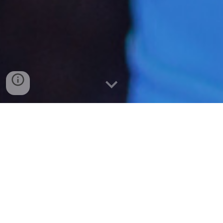
โปร
โมชัน