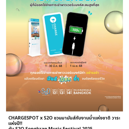
CHARGESPOT x S2O ชวนมามันส์กับงานน้ำแห่งชาติ วาระ
แห่งปี!!